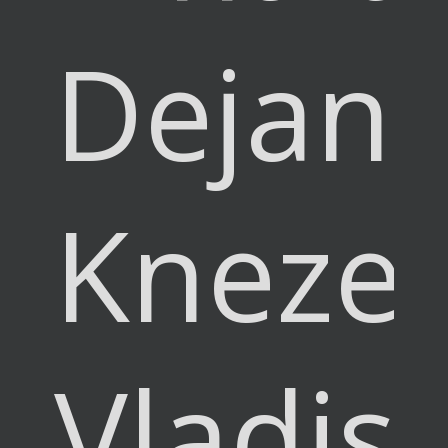
Dejan
Knezev
Vladis