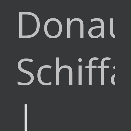
Donau
Schiffa
|