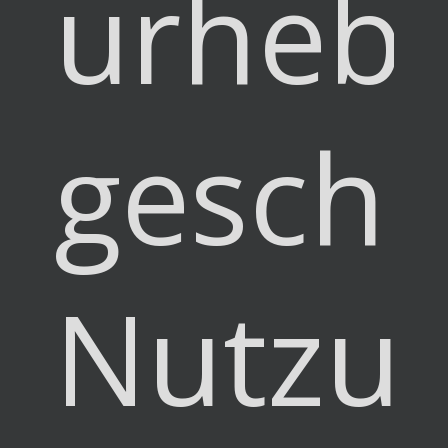
urhebe
geschü
Nutzu