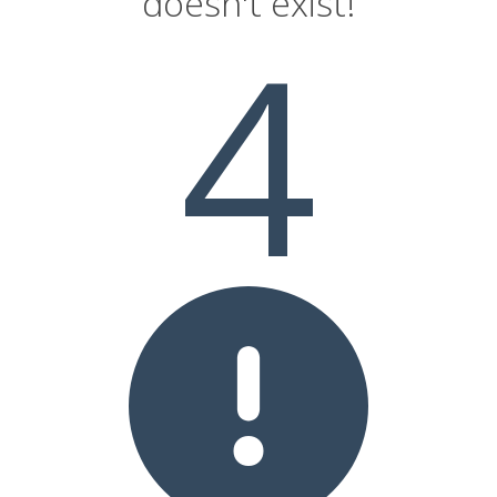
doesn't exist!
4