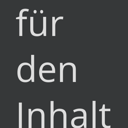
für
den
Inhalt: