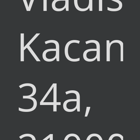
Kacan
34a,