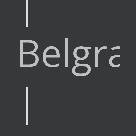
|
Belgra
|