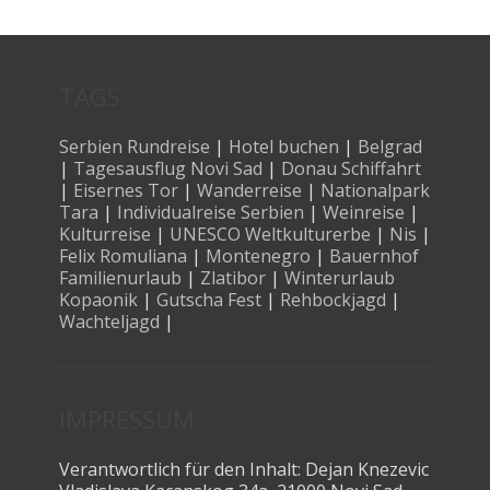
TAGS
Serbien Rundreise
|
Hotel buchen
|
Belgrad
|
Tagesausflug Novi Sad
|
Donau Schiffahrt
|
Eisernes Tor
|
Wanderreise
|
Nationalpark
Tara
|
Individualreise Serbien
|
Weinreise
|
Kulturreise
|
UNESCO Weltkulturerbe
|
Nis
|
Felix Romuliana
|
Montenegro
|
Bauernhof
Familienurlaub
|
Zlatibor
|
Winterurlaub
Kopaonik
|
Gutscha Fest
|
Rehbockjagd
|
Wachteljagd
|
IMPRESSUM
Verantwortlich für den Inhalt: Dejan Knezevic