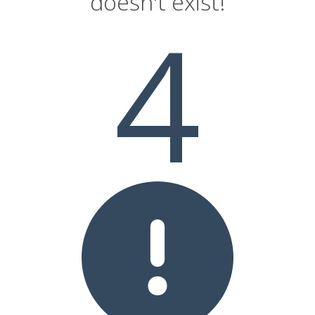
doesn't exist!
4