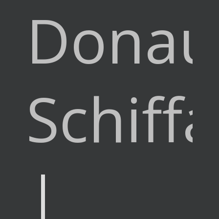
Donau
Schiffa
|