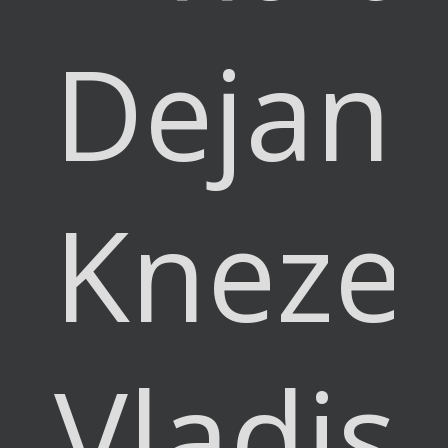
Dejan
Knezev
Vladis