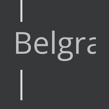
|
Belgra
|