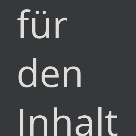
für
den
Inhalt: