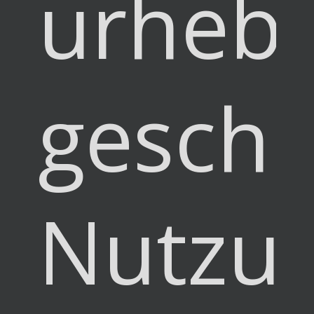
urhebe
geschü
Nutzu