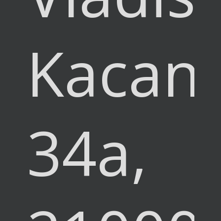
Kacan
34a,