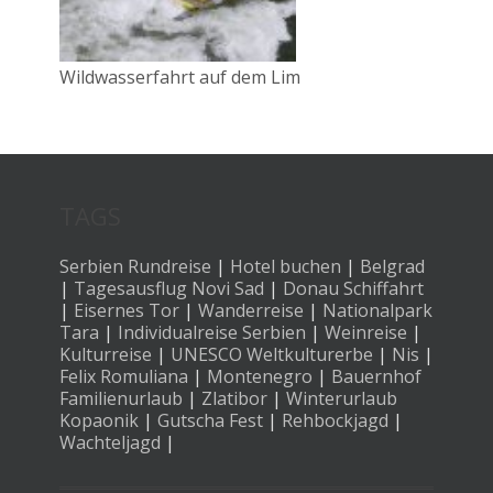
Wildwasserfahrt auf dem Lim
TAGS
Serbien Rundreise
|
Hotel buchen
|
Belgrad
|
Tagesausflug Novi Sad
|
Donau Schiffahrt
|
Eisernes Tor
|
Wanderreise
|
Nationalpark
Tara
|
Individualreise Serbien
|
Weinreise
|
Kulturreise
|
UNESCO Weltkulturerbe
|
Nis
|
Felix Romuliana
|
Montenegro
|
Bauernhof
Familienurlaub
|
Zlatibor
|
Winterurlaub
Kopaonik
|
Gutscha Fest
|
Rehbockjagd
|
Wachteljagd
|